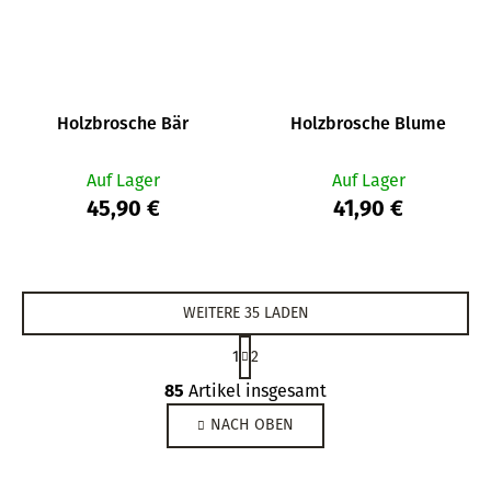
Holzbrosche Bär
Holzbrosche Blume
Auf Lager
Auf Lager
45,90 €
41,90 €
WEITERE 35 LADEN
P
1
2
a
S
g
85
Artikel insgesamt
t
i
NACH OBEN
e
n
i
u
e
e
r