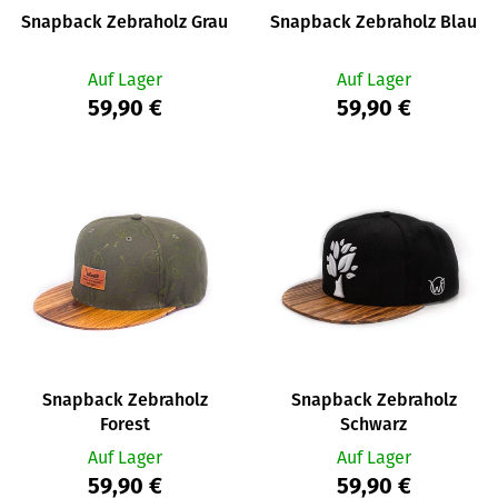
r
i
Snapback Zebraholz Grau
Snapback Zebraholz Blau
P
e
r
r
Auf Lager
Auf Lager
o
u
59,90 €
59,90 €
d
n
u
g
k
t
e
Snapback Zebraholz
Snapback Zebraholz
Forest
Schwarz
Auf Lager
Auf Lager
59,90 €
59,90 €