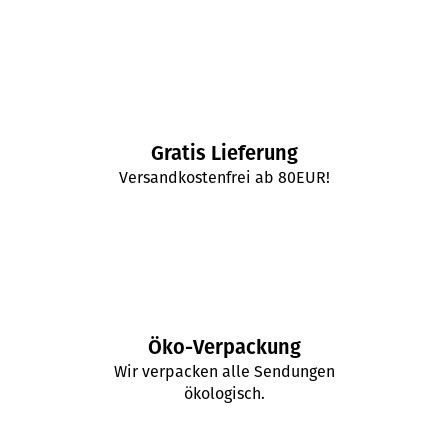
r
u
e
n
l
g
e
m
e
n
Gratis Lieferung
t
Versandkostenfrei ab 80EUR!
e
d
e
r
L
i
s
t
Öko-Verpackung
e
Wir verpacken alle Sendungen
ökologisch.