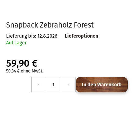
Snapback Zebraholz Forest
SUCHEN
Lieferung bis:
12.8.2026
Lieferoptionen
Auf Lager
W
i
59,90 €
r
e
50,34 € ohne MwSt.
Verkaufspreis:
m
In den Warenkorb
p
f
e
h
l
e
n