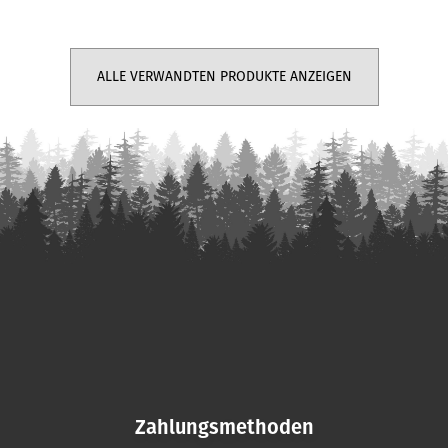
ALLE VERWANDTEN PRODUKTE ANZEIGEN
F
u
ß
z
e
i
Zahlungsmethoden
l