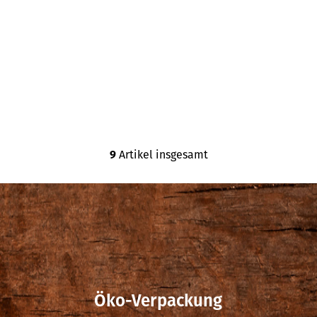
9
Artikel insgesamt
S
t
e
u
e
r
e
l
Öko-Verpackung
e