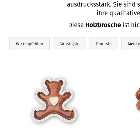
ausdrucksstark. Sie sind 
ihre qualitativ
Diese
Holzbrosche
ist ni
P
Wir empfehlen
Günstigste
Teuerste
Meistv
r
o
L
d
i
u
s
k
t
t
e
s
d
o
e
r