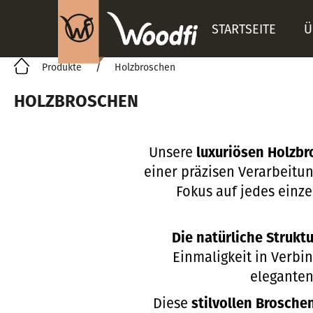
W
Zum
Inhalt
STARTSEITE
Ü
a
Zurück
Zurück
springen
r
zum
zum
Startseite
Produkte
Holzbroschen
Einkaufen
Einkaufen
e
HOLZBROSCHEN
n
k
Unsere
luxuriösen Holzb
o
einer präzisen Verarbeitu
r
Fokus auf jedes einze
b
Die natürliche Struktu
Einmaligkeit in Verbin
eleganten
Diese
stilvollen Brosche