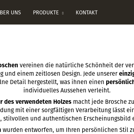
BER UNS
PRODUKTE
KONTAKT
Was suchen Sie?
SUCHEN
roschen
vereinen die natürliche Schönheit der ve
ng und einem zeitlosen Design. Jede unserer
einzi
lne Detail hergestellt, was ihnen einen
persönli
individuelles Aussehen verleiht.
Wir empfehlen
r
des verwendeten Holzes
macht jede Brosche zu
dung mit einer sorgfältigen Verarbeitung lässt e
, stilvollen und authentischen Erscheinungsbild 
n
wurden entworfen, um Ihren persönlichen Stil z