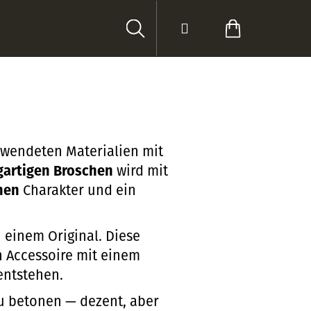
Suchen
Login
Warenkorb
rwendeten Materialien mit
gartigen Broschen
wird
mit
chen
Charakter und ein
 einem Original. Diese
in Accessoire mit einem
entstehen.
u betonen — dezent, aber