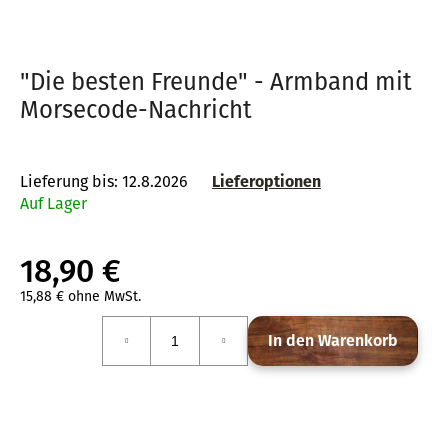
"Die besten Freunde" - Armband mit
SUCHEN
Morsecode-Nachricht
W
Lieferung bis:
12.8.2026
Lieferoptionen
i
Auf Lager
r
e
m
18,90 €
p
15,88 € ohne MwSt.
f
Verkaufspreis:
e
In den Warenkorb
h
l
e
n