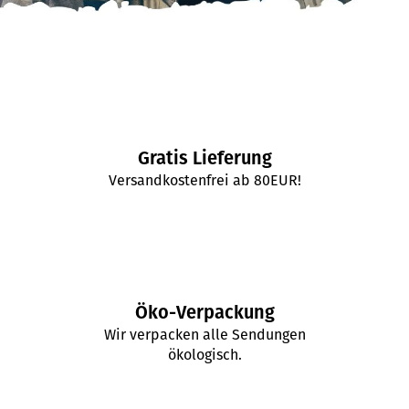
n
s
p
SUCHEN
i
r
i
W
Gratis Lieferung
i
e
Versandkostenfrei ab 80EUR!
r
r
e
m
t
p
f
e
Öko-Verpackung
h
l
Wir verpacken alle Sendungen
e
ökologisch.
n