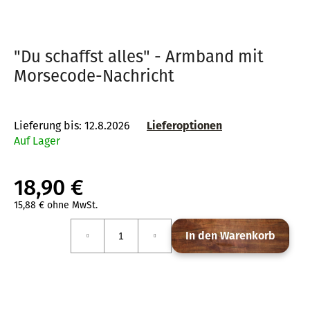
"Du schaffst alles" - Armband mit
SUCHEN
Morsecode-Nachricht
W
Lieferung bis:
12.8.2026
Lieferoptionen
i
Auf Lager
r
e
m
18,90 €
p
15,88 € ohne MwSt.
f
Verkaufspreis:
e
In den Warenkorb
h
l
e
n