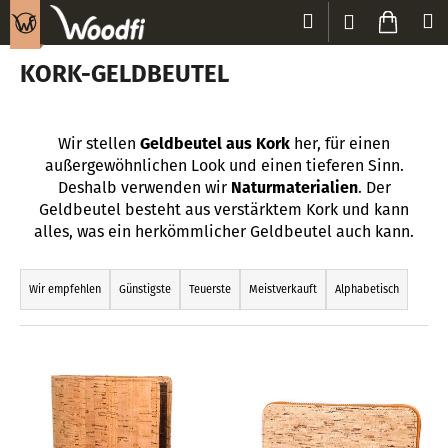
W
Zum
Suchen
Waren
M
Login
Inhalt
a
Zurück
Zurück
springen
r
KORK-GELDBEUTEL
zum
zum
e
W
n
a
k
Wir stellen
Geldbeutel aus Kork
her, für einen
s
o
außergewöhnlichen Look und einen tieferen Sinn.
s
Deshalb verwenden wir
Naturmaterialien
. Der
r
u
Geldbeutel besteht aus verstärktem Kork und kann
b
alles, was ein herkömmlicher Geldbeutel auch kann.
c
P
h
r
e
Wir empfehlen
Günstigste
Teuerste
Meistverkauft
Alphabetisch
o
n
d
S
L
u
i
i
k
e
s
t
?
t
s