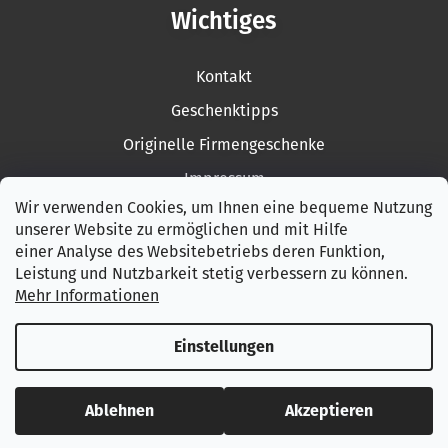
Wichtiges
Kontakt
Geschenktipps
Originelle Firmengeschenke
Impressum
Wir verwenden Cookies, um Ihnen eine bequeme Nutzung
Rückgabe der Ware
unserer Website zu ermöglichen und mit Hilfe
Garantiebedingungen
einer Analyse des Websitebetriebs deren Funktion,
Leistung und Nutzbarkeit stetig verbessern zu können.
AGB
Mehr Informationen
Datenschutzerklärung
Einstellungen
Erstellt von Shoptet
Ablehnen
Akzeptieren
Copyright 2026
Woodfi
. Alle Rechte vorbehalten.
Cookie-Einstellungen ändern