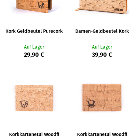
e
o
d
r
e
t
SUCHEN
r
i
Kork Geldbeutel Purecork
Damen-Geldbeutel Kork
P
e
r
r
Auf Lager
Auf Lager
o
W
u
29,90 €
39,90 €
i
d
n
r
u
g
e
k
m
t
p
e
f
e
h
l
e
n
Korkkartenetui Woodfi
Korkkartenetui Woodfi