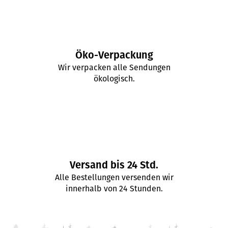
e
d
e
r
L
Öko-Verpackung
i
Wir verpacken alle Sendungen
s
ökologisch.
t
e
Versand bis 24 Std.
Alle Bestellungen versenden wir
innerhalb von 24 Stunden.