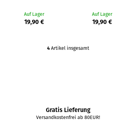
Auf Lager
Auf Lager
19,90 €
19,90 €
4
Artikel insgesamt
S
t
e
u
e
r
e
l
e
Gratis Lieferung
m
e
Versandkostenfrei ab 80EUR!
n
t