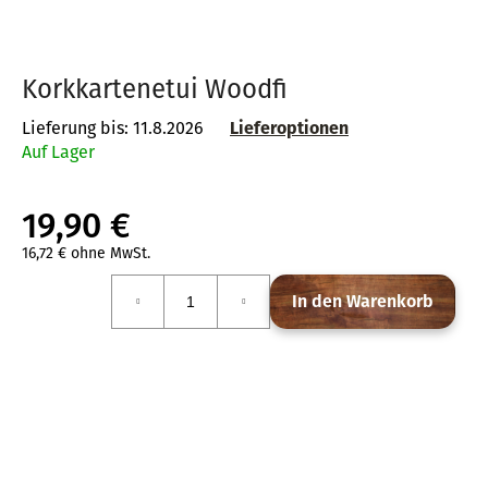
Korkkartenetui Woodfi
SUCHEN
Lieferung bis:
11.8.2026
Lieferoptionen
Auf Lager
W
i
19,90 €
r
e
16,72 € ohne MwSt.
Verkaufspreis:
m
In den Warenkorb
p
f
e
h
l
e
n