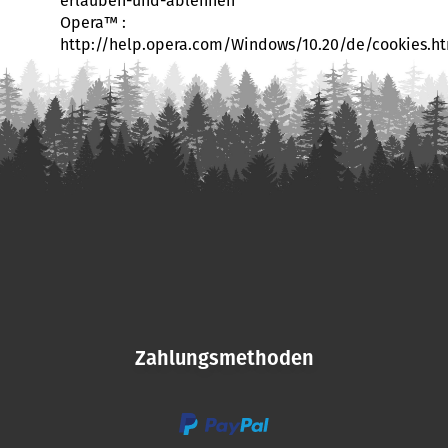
erlauben-und-ablehnen
Opera™ :
http://help.opera.com/Windows/10.20/de/cookies.h
F
u
ß
z
e
i
Zahlungsmethoden
l
e