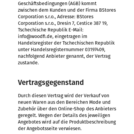
Geschäftsbedingungen (AGB) kommt
zwischen dem Kunden und der Firma BStores
Corporation s.r.o., Adresse: BStores
Corporation s.r.o., Dresin 7, Cestice 387 19,
SUCHEN
Tschechische Republik E-Mail:
info@woodfi.de, eingetragen im
Handelsregister der Tschechischen Republik
unter Handelsregisternummer 03197409,
W
nachfolgend Anbieter genannt, der Vertrag
i
zustande.
r
e
m
Vertragsgegenstand
p
f
Durch diesen Vertrag wird der Verkauf von
e
neuen Waren aus den Bereichen Mode und
h
Zubehör über den Online-Shop des Anbieters
l
geregelt. Wegen der Details des jeweiligen
e
Angebotes wird auf die Produktbeschreibung
n
der Angebotsseite verwiesen.