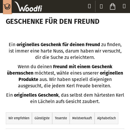
W
Zum
Suchen
Waren
M
Login
Inhalt
a
Zurück
Zurück
springen
r
GESCHENKE FÜR DEN FREUND
zum
zum
e
W
n
a
k
Ein
originelles Geschenk für deinen Freund
zu finden,
s
o
ist immer eine harte Nuss, darum haben wir versucht,
s
r
dir die Suche zu erleichtern.
u
b
Wenn du deinen
Freund mit einem Geschenk
c
überraschen
möchtest, wähle eines unserer
originellen
h
Produkte
aus. Wir haben speziell diejenigen
e
ausgesucht, die jedem Kerl Freude bereiten.
n
Ein
originelles Geschenk
, das selbst dem härtesten Kerl
S
ein Lächeln aufs Gesicht zaubert.
i
P
e
r
Wir empfehlen
Günstigste
Teuerste
Meistverkauft
Alphabetisch
?
o