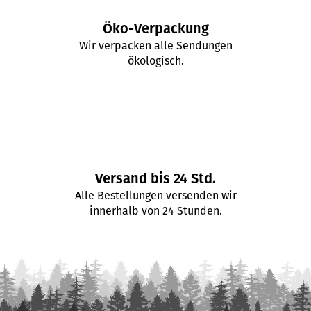
r
L
Öko-Verpackung
i
Wir verpacken alle Sendungen
s
ökologisch.
t
e
Versand bis 24 Std.
Alle Bestellungen versenden wir
innerhalb von 24 Stunden.