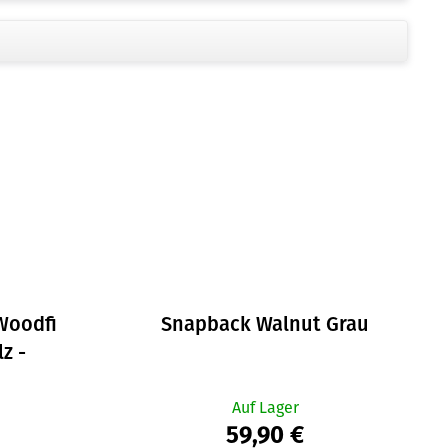
Woodfi
Snapback Walnut Grau
z -
Auf Lager
59,90 €