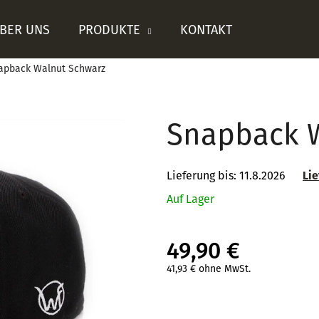
BER UNS
PRODUKTE
KONTAKT
apback Walnut Schwarz
Was suchen Sie?
Snapback 
SUCHEN
Lieferung bis:
11.8.2026
Li
Auf Lager
Wir empfehlen
49,90 €
41,93 € ohne MwSt.
Verkaufspreis: