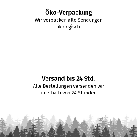
r
L
Öko-Verpackung
i
Wir verpacken alle Sendungen
s
ökologisch.
t
e
Versand bis 24 Std.
Alle Bestellungen versenden wir
innerhalb von 24 Stunden.