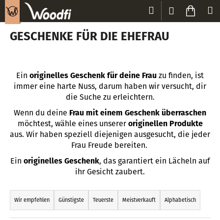
W
Zum
Suchen
Waren
M
Login
Inhalt
a
Zurück
Zurück
springen
r
GESCHENKE FÜR DIE EHEFRAU
zum
zum
e
W
n
a
k
Ein
originelles Geschenk für deine Frau
zu finden, ist
s
o
immer eine harte Nuss, darum haben wir versucht, dir
s
r
die Suche zu erleichtern.
u
b
Wenn du deine
Frau mit einem Geschenk überraschen
c
möchtest, wähle eines unserer
originellen Produkte
h
aus. Wir haben speziell diejenigen ausgesucht, die jeder
e
Frau Freude bereiten.
n
Ein
originelles Geschenk
, das garantiert ein Lächeln auf
S
ihr Gesicht zaubert.
i
P
e
r
Wir empfehlen
Günstigste
Teuerste
Meistverkauft
Alphabetisch
?
o