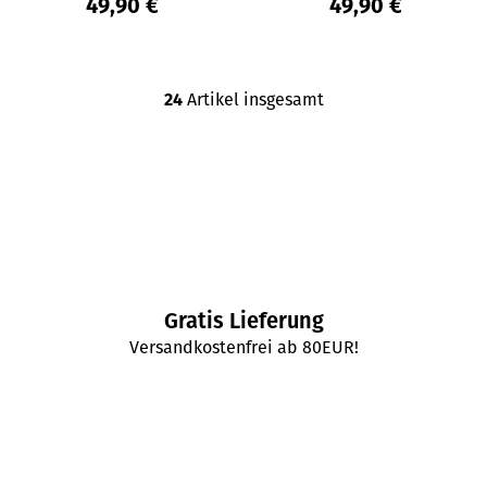
49,90 €
49,90 €
24
Artikel insgesamt
S
t
e
u
e
r
e
l
e
Gratis Lieferung
m
e
Versandkostenfrei ab 80EUR!
n
t
e
d
e