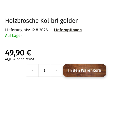
Holzbrosche Kolibri golden
SUCHEN
Lieferung bis:
12.8.2026
Lieferoptionen
Auf Lager
W
i
49,90 €
r
e
41,93 € ohne MwSt.
Verkaufspreis:
m
In den Warenkorb
p
f
e
h
l
e
n