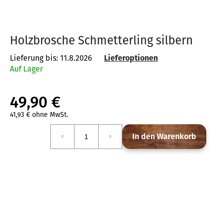
Holzbrosche Schmetterling silbern
SUCHEN
Lieferung bis:
11.8.2026
Lieferoptionen
Auf Lager
W
i
49,90 €
r
e
41,93 € ohne MwSt.
Verkaufspreis:
m
In den Warenkorb
p
f
e
h
l
e
n