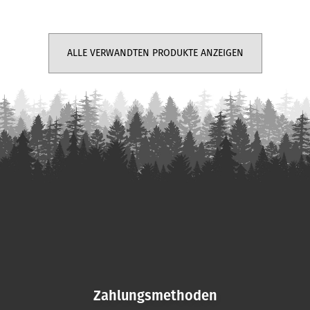
ALLE VERWANDTEN PRODUKTE ANZEIGEN
F
u
ß
z
e
i
Zahlungsmethoden
l