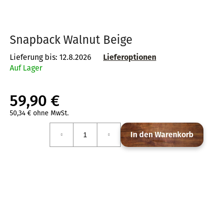
Snapback Walnut Beige
SUCHEN
Lieferung bis:
12.8.2026
Lieferoptionen
Auf Lager
W
i
59,90 €
r
e
50,34 € ohne MwSt.
Verkaufspreis:
m
In den Warenkorb
p
f
e
h
l
e
n