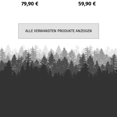
79,90 €
59,90 €
ALLE VERWANDTEN PRODUKTE ANZEIGEN
F
u
ß
z
e