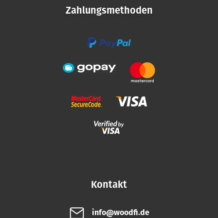
i
Zahlungsmethoden
l
e
Kontakt
info@woodfi.de