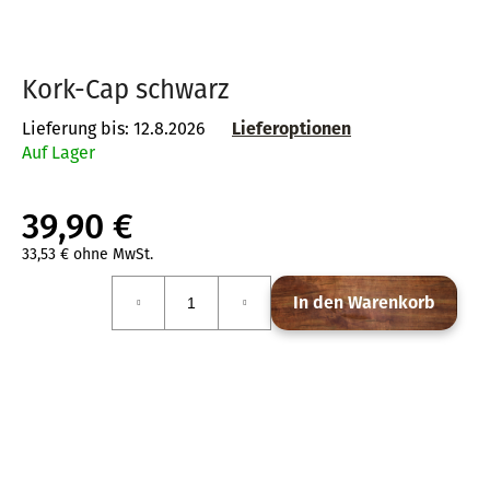
Kork-Cap schwarz
SUCHEN
Lieferung bis:
12.8.2026
Lieferoptionen
Auf Lager
W
i
39,90 €
r
e
33,53 € ohne MwSt.
Verkaufspreis:
m
In den Warenkorb
p
f
e
h
l
e
n