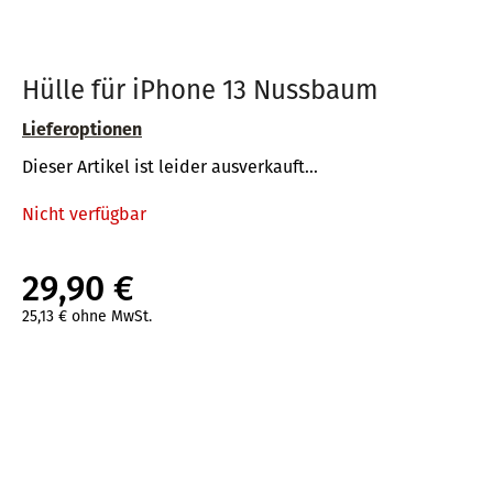
Hülle für iPhone 13 Nussbaum
SUCHEN
Lieferoptionen
Dieser Artikel ist leider ausverkauft…
W
i
Nicht verfügbar
r
e
29,90 €
m
p
25,13 € ohne MwSt.
f
Verkaufspreis:
e
h
l
e
n