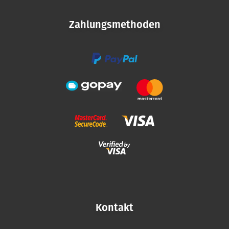
e
i
Zahlungsmethoden
l
e
Kontakt